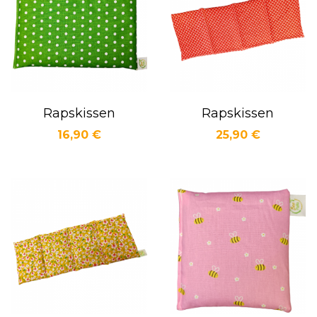
Rapskissen
Rapskissen
Preis
Preis
16,90 €
25,90 €
Vorschau
Vorschau

