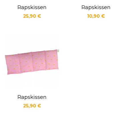
Rapskissen
Rapskissen
Preis
Preis
25,90 €
10,90 €
Vorschau
Vorschau


Rapskissen
Preis
25,90 €
Vorschau
