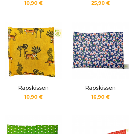
Preis
Preis
10,90 €
25,90 €
Vorschau
Vorschau


Rapskissen
Rapskissen
Preis
Preis
10,90 €
16,90 €
Vorschau
Vorschau

