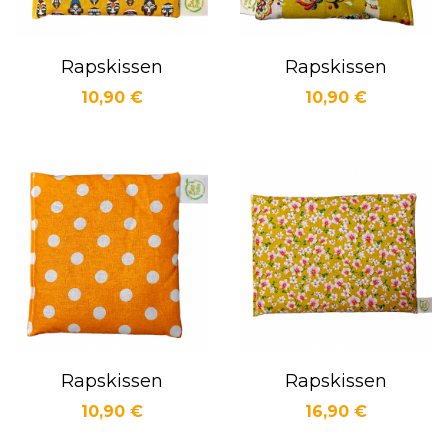
Rapskissen
Rapskissen
Preis
Preis
10,90 €
10,90 €
Vorschau
Vorschau


Rapskissen
Rapskissen
Preis
Preis
10,90 €
16,90 €
Vorschau
Vorschau

