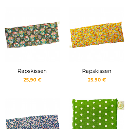
Rapskissen
Rapskissen
Preis
Preis
25,90 €
25,90 €
Vorschau
Vorschau

