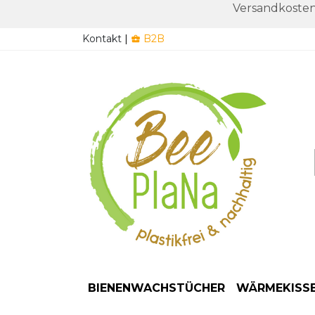
Versandkosten
Kontakt
|
B2B

BIENENWACHSTÜCHER
WÄRMEKISS
Starter Set / 3 Stück
Anwendung