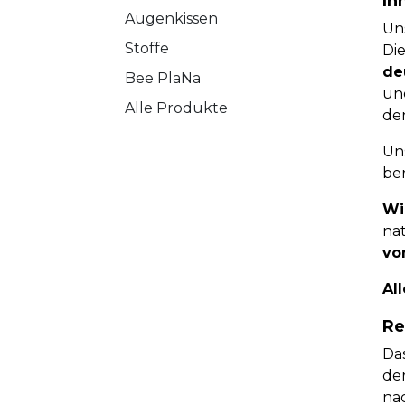
In
Augenkissen
Un
Stoffe
Die
de
Bee PlaNa
un
Alle Produkte
de
Un
be
Wi
nat
vo
Al
Re
Das
de
nac