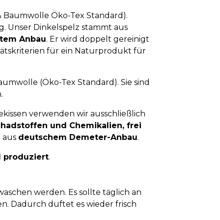
0% Baumwolle Öko-Tex Standard).
0g. Unser Dinkelspelz stammt aus
ertem Anbau
. Er wird doppelt gereinigt
tskriterien für ein Naturprodukt für
umwolle (Öko-Tex Standard). Sie sind
.
ekissen verwenden wir ausschließlich
chadstoffen und Chemikalien, frei
t aus
deutschem Demeter-Anbau
.
 produziert
.
aschen werden. Es sollte täglich an
n. Dadurch duftet es wieder frisch