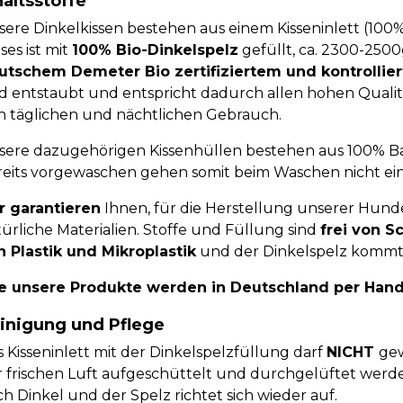
haltsstoffe
sere Dinkelkissen bestehen aus einem Kisseninlett (10
ses ist mit
100% Bio-Dinkelspelz
gefüllt, ca. 2300-250
utschem Demeter Bio zertifiziertem und kontrolli
d entstaubt und entspricht dadurch allen hohen Qualitä
n täglichen und nächtlichen Gebrauch.
sere dazugehörigen Kissenhüllen bestehen aus 100% Ba
reits vorgewaschen gehen somit beim Waschen nicht ein
r garantieren
Ihnen, für die Herstellung unserer Hund
ürliche Materialien. Stoffe und Füllung sind
frei von S
n Plastik und Mikroplastik
und der Dinkelspelz komm
le unsere Produkte werden in Deutschland per Hand
inigung und Pflege
 Kisseninlett mit der Dinkelspelzfüllung darf
NICHT
gew
r frischen Luft aufgeschüttelt und durchgelüftet werde
h Dinkel und der Spelz richtet sich wieder auf.