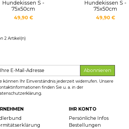
Hundekissen S -
Hundekissen S -
Vorschau
Vorschau


75x50cm
75x50cm
Preis
Preis
49,90 €
49,90 €
on 2 Artikel(n)
Abonnieren
e können Ihr Einverständnis jederzeit widerrufen. Unsere
ntaktinformationen finden Sie u. a. in der
atenschutzerklärung.
ERNEHMEN
IHR KONTO
dlerbund
Persönliche Infos
rmitätserklärung
Bestellungen