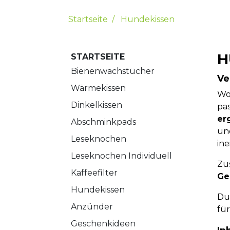
Set L / 2 Stück
Rapskissen
Startseite
Hundekissen
Set M / 2 Stück
Set S / 3 Stück
Brottuch / 1 Stück
H
STARTSEITE
Rolle / 1 Stück
Verwendung
Bienenwachstücher
Ve
Inhaltsstoffe
Wärmekissen
Wo
Dinkelkissen
pas
er
Abschminkpads
un
Leseknochen
in
Leseknochen Individuell
Zu
Kaffeefilter
Ge
Hundekissen
Du
Anzünder
fü
Geschenkideen