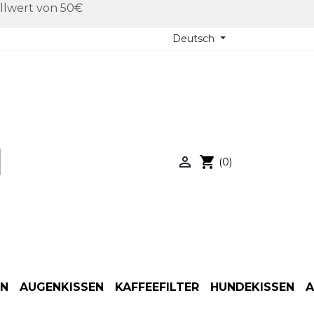
llwert von 50€
Deutsch

shopping_cart
(0)
EN
AUGENKISSEN
KAFFEEFILTER
HUNDEKISSEN
A
Anwendung
Anwendung