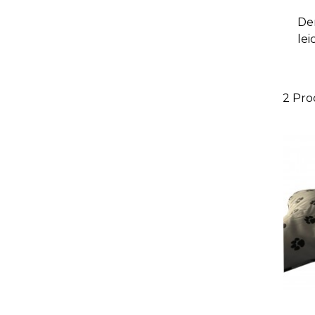
De
lei
2 Pr