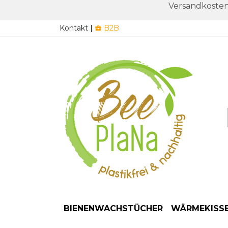
Versandkosten
Kontakt
|
B2B

BIENENWACHSTÜCHER
WÄRMEKISS
Starter Set / 3 Stück
Anwendung