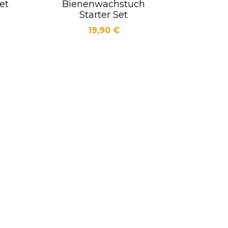
et
Bienenwachstuch
Vorschau

Starter Set
Preis
19,90 €