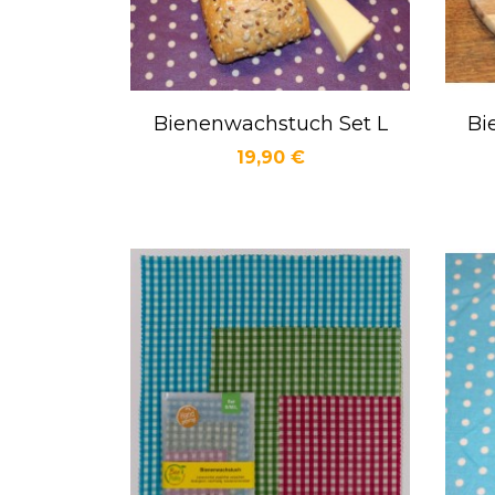
Bienenwachstuch Set L
Bi
Vorschau

Preis
19,90 €