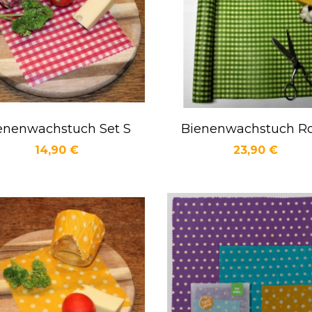
enenwachstuch Set S
Bienenwachstuch Ro
Vorschau
Vorschau


Preis
Preis
14,90 €
23,90 €