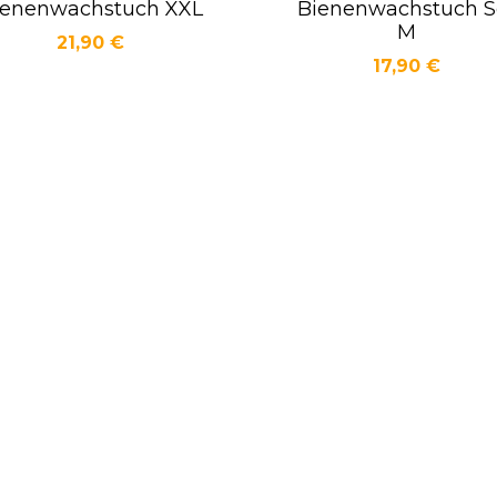
ienenwachstuch XXL
Bienenwachstuch S
Vorschau
Vorschau


M
Preis
21,90 €
Preis
17,90 €