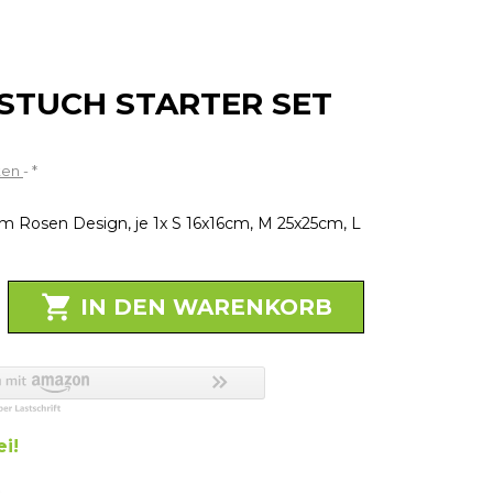
TUCH STARTER SET
ten
*
im Rosen Design, je 1x S 16x16cm, M 25x25cm, L

IN DEN WARENKORB
i!