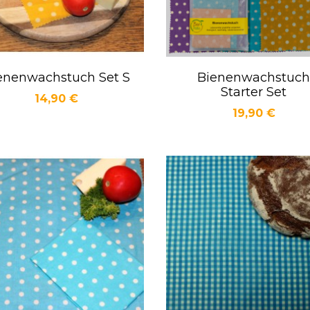
enenwachstuch Set S
Bienenwachstuch
Vorschau
Vorschau


Starter Set
Preis
14,90 €
Preis
19,90 €