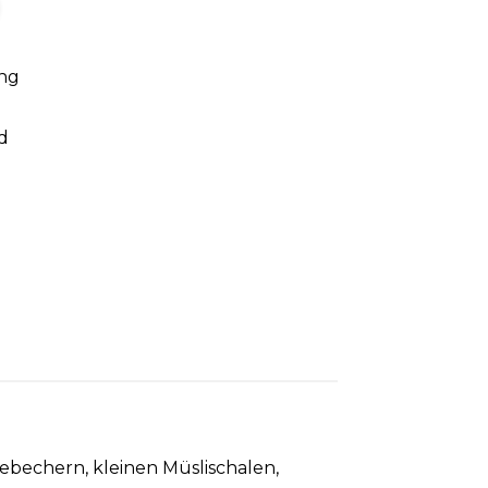
ng
d
ebechern, kleinen Müslischalen,