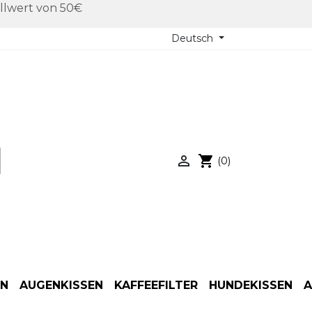
llwert von 50€
Deutsch

shopping_cart
(0)
EN
AUGENKISSEN
KAFFEEFILTER
HUNDEKISSEN
A
Anwendung
Anwendung