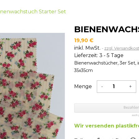
Inhaltsstoffe
enenwachstuch Starter Set
BIENENWACHS
19,90 €
inkl. MwSt.
zzgl. Versandkos
Lieferzeit: 3 - 5 Tage
Bienenwachstücher, 3er Set, 
35x35cm
Menge
-
+
Wir versenden plastikfre