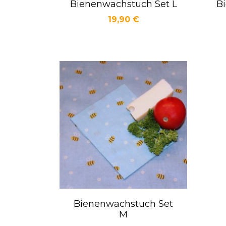
Bienenwachstuch Set L
B
Vorschau

Preis
19,90 €
Bienenwachstuch Set
Vorschau

M