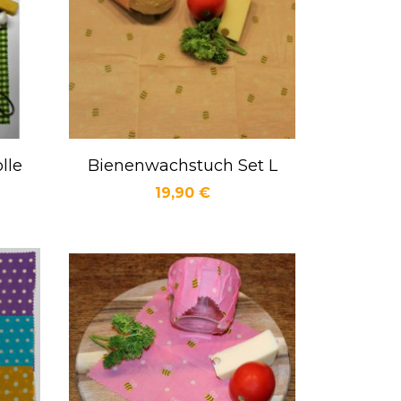
lle
Bienenwachstuch Set L
Vorschau

Preis
19,90 €