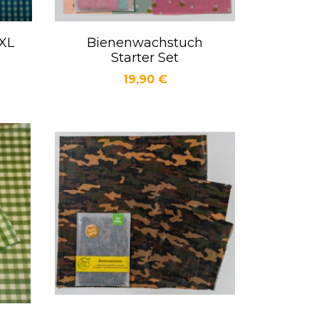
XL
Bienenwachstuch
Vorschau

Starter Set
Preis
19,90 €