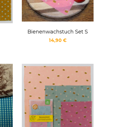
Bienenwachstuch Set S
Vorschau

Preis
14,90 €