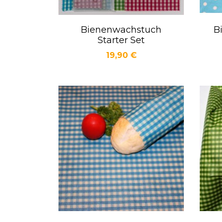
Bienenwachstuch
B
Vorschau

Starter Set
Preis
19,90 €