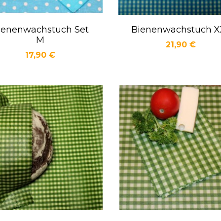
ienenwachstuch Set
Bienenwachstuch X
Vorschau
Vorschau


M
Preis
21,90 €
Preis
17,90 €